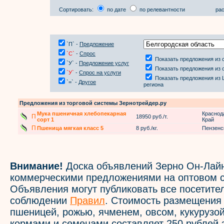
Сортировать:
по дате
по релевантности
рас
`П` -
Предложение
`С`
-
Спрос
Показать предложения из 
`У` -
Предложение услуг
Показать предложения из 
`У`
-
Спрос на услуги
Показать предложения из 
`=` -
Другое
региона
Предложения из торговой системы Зернотрейдер.ру
Мука пшеничная хлебопекарная
Краснод
П
18950 руб./т.
сорт 1
Край
П
Пшеница мягкая класс 5
8 руб./кг.
Пензенс
Внимание!
Доска объявлений Зерно Он-Лайн
коммерческими предложениями на оптовом с
Объявления могут публиковать все посетите
соблюдении
Правил
. Стоимость размещения
пшеницей, рожью, ячменем, овсом, кукурузой
кормами и семенами составляет 250 рублей 