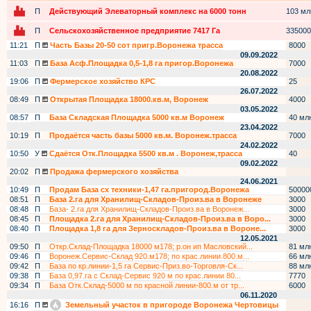
П
Действующий Элеваторный комплекс на 6000 тонн
103 млн
П
Сельскохозяйственное предприятие 7417 Га
335000
11:21
П
Часть Базы 20-50 сот пригр.Воронежа трасса
8000
09.09.2022
11:03
П
База Асф.Площадка 0,5-1,8 га пригор.Воронежа
7000
20.08.2022
19:06
П
Фермерское хозяйство КРС
25
26.07.2022
08:49
П
Открытая Площадка 18000.кв.м, Воронеж
4000
03.05.2022
08:57
П
База Складская Площадка 5000 кв.м Воронеж
40 мл
23.04.2022
10:19
П
Продаётся часть базы 5000 кв.м. Воронеж.трасса
7000
24.02.2022
10:50
У
Сдаётся Отк.Площадка 5500 кв.м . Воронеж,трасса
40
09.02.2022
20:02
П
Продажа фермерского хозяйства
24.06.2021
10:49
П
Продам База сх техники-1,47 га.пригород.Воронежа
50000
08:51
П
База 2.га для Хранилищ-Складов-Произ.ва в Воронеже
3000
08:48
П
База- 2.га для Хранилищ-Складов-Произ.ва в Воронеж...
3000
08:45
П
Площадка 2.га для Хранилищ-Складов-Произ.ва в Воро...
3000
08:40
П
Площадка 1,8 га для Зерноскладов-Произ.ва в Вороне...
3000
12.05.2021
09:50
П
Откр.Склад-Площадка 18000 м178; р.он ип Масловский...
81 мл
09:46
П
Воронеж.Сервис-Склад 920.м178; по крас.линии.800.м...
66 мл
09:42
П
База по кр.линии-1,5 га Сервис-Приз.во-Торговля-Ск...
88 мл
09:38
П
База 0,97.га с Склад-Сервис 920 м по крас.линии 80...
7770
09:34
П
База Отк.Склад-5000 м по красной линии-800.м от тр...
6000
06.11.2020
16:16
П
Земельный участок в пригороде Воронежа Чертовицы