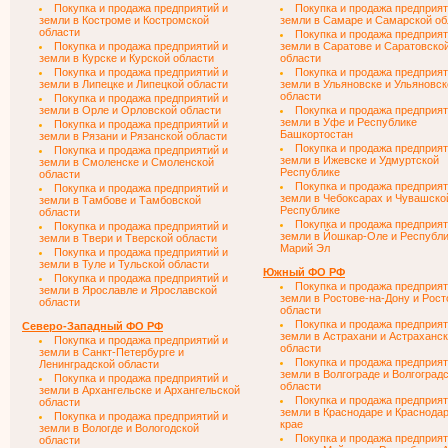
Покупка и продажа предприятий и
Покупка и продажа предприят
земли в Костроме и Костромской
земли в Самаре и Самарской об
области
Покупка и продажа предприят
Покупка и продажа предприятий и
земли в Саратове и Саратовско
земли в Курске и Курской области
области
Покупка и продажа предприятий и
Покупка и продажа предприят
земли в Липецке и Липецкой области
земли в Ульяновске и Ульяновск
области
Покупка и продажа предприятий и
земли в Орле и Орловской области
Покупка и продажа предприят
земли в Уфе и Республике
Покупка и продажа предприятий и
Башкортостан
земли в Рязани и Рязанской области
Покупка и продажа предприят
Покупка и продажа предприятий и
земли в Ижевске и Удмуртской
земли в Смоленске и Смоленской
Республике
области
Покупка и продажа предприят
Покупка и продажа предприятий и
земли в Чебоксарах и Чувашско
земли в Тамбове и Тамбовской
Республике
области
Покупка и продажа предприят
Покупка и продажа предприятий и
земли в Йошкар-Оле и Республ
земли в Твери и Тверской области
Марий Эл
Покупка и продажа предприятий и
земли в Туле и Тульской области
Южный ФО РФ
Покупка и продажа предприятий и
Покупка и продажа предприят
земли в Ярославле и Ярославской
земли в Ростове-на-Дону и Рост
области
области
Покупка и продажа предприят
Северо-Западный ФО РФ
земли в Астрахани и Астраханс
Покупка и продажа предприятий и
области
земли в Санкт-Петербурге и
Покупка и продажа предприят
Ленинградской области
земли в Волгограде и Волгоград
Покупка и продажа предприятий и
области
земли в Архангельске и Архангельской
Покупка и продажа предприят
области
земли в Краснодаре и Краснода
Покупка и продажа предприятий и
крае
земли в Вологде и Вологодской
Покупка и продажа предприят
области