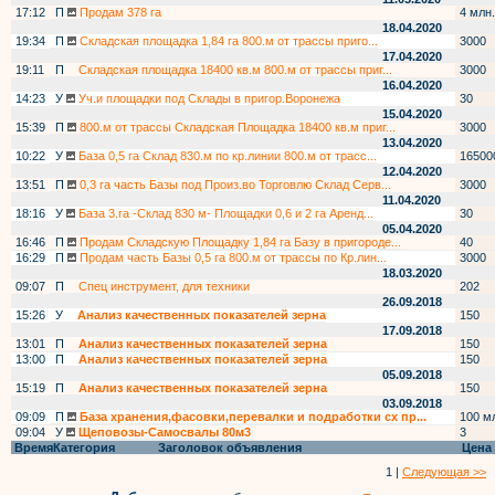
17:12
П
Продам 378 га
4 млн.
18.04.2020
19:34
П
Складская площадка 1,84 га 800.м от трассы приго...
3000
17.04.2020
19:11
П
Складская площадка 18400 кв.м 800.м от трассы приг...
3000
16.04.2020
14:23
У
Уч.и площадки под Склады в пригор.Воронежа
30
15.04.2020
15:39
П
800.м от трассы Складская Площадка 18400 кв.м приг...
3000
13.04.2020
10:22
У
База 0,5 га Склад 830.м по кр.линии 800.м от трасс...
16500
12.04.2020
13:51
П
0,3 га часть Базы под Произ.во Торговлю Склад Серв...
3000
11.04.2020
18:16
У
База 3.га -Склад 830 м- Площадки 0,6 и 2 га Аренд...
30
05.04.2020
16:46
П
Продам Складскую Площадку 1,84 га Базу в пригороде...
40
16:29
П
Продам часть Базы 0,5 га 800.м от трассы по Кр.лин...
3000
18.03.2020
09:07
П
Спец инструмент, для техники
202
26.09.2018
15:26
У
Анализ качественных показателей зерна
150
17.09.2018
13:01
П
Анализ качественных показателей зерна
150
13:00
П
Анализ качественных показателей зерна
150
05.09.2018
15:19
П
Анализ качественных показателей зерна
150
03.09.2018
09:09
П
База хранения,фасовки,перевалки и подработки сх пр...
100 м
09:04
У
Щеповозы-Самосвалы 80м3
3
Время
Категория
Заголовок объявления
Цена
1 |
Следующая >>