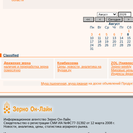
области
Август
Пн
Вт
Ср
Чт
Пт
Сб
1
3
4
5
6
7
8
10
11
12
13
14
15
17
18
19
20
21
22
24
25
26
27
28
29
31
Classified
Движение зерна
Комбикорма
ZOL-Универс
наличие и переработка зерна
Цены, новости, аналитика на
Зерно-weekly
помесячно
Фураж.ру
Мировые цен
Индексы фрах
Мука пшеничная, мука ржаная
на доске объявлений Продукто
Информационное агентство Зерно Он-Лайн.
Свидетельство о регистрации СМИ ИА №ФС77-31392 от 12 марта 2008 г.
Новости, аналитика, цены, статистика аграрного рынка.