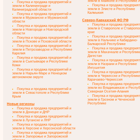
земли в Майкопе и Республике 
Покупка и продажа предприятий и
Покупка и продажа предприят
земли в Калининграде и
земли в Элисте и Республике
Калиниградской области
Калмыкия
Покупка и продажа предприятий и
земли в Мурманске и Мурманской
Северо-Кавказский ФО РФ
области
Покупка и продажа предприят
Покупка и продажа предприятий и
земли в Ставрополе и Ставропо
земли в Новгороде и Новгородской
крае
области
Покупка и продажа предприят
Покупка и продажа предприятий и
земли в Нальчике и Кабардино-
земли в Пскове и Псковской области
Балкарской Республике
Покупка и продажа предприятий и
Покупка и продажа предприят
земли в Петрозаводске и Республике
земли в Махачкале и Республик
Карелия
Дагестан
Покупка и продажа предприятий и
Покупка и продажа предприят
земли в Сыктывкаре и Республике
земли в Назрани и Республике
Коми
Ингушетия
Покупка и продажа предприятий и
Покупка и продажа предприят
земли в Нарьян-Маре и Ненецком
земли в Черкесске и Республике
автономном округе
Карачаево-Черкессия
Покупка и продажа предприят
земли во Владикавказе и Респу
Покупка и продажа предприятий и
Северная Осетия-Алания
земли в Севастополе и Республике
Покупка и продажа предприят
Крым
земли в Грозном и Чеченской
Республике
Новые регионы
Покупка и продажа предприятий и
земли в Донецке и ДНР
Покупка и продажа предприятий и
земли в Луганске и ЛНР
Покупка и продажа предприятий и
земли в Херсоне и Херсонской области
Покупка и продажа предприятий и
земли в Запорожье и Запорожской