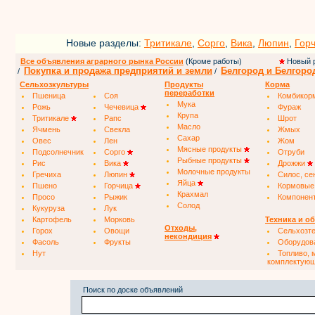
Новые разделы:
Тритикале
,
Сорго
,
Вика
,
Люпин
,
Гор
Все объявления аграрного рынка России
(Кроме работы)
Новый 
Покупка и продажа предприятий и земли
Белгород и Белгоро
/
/
Сельхозкультуры
Продукты
Корма
переработки
Пшеница
Соя
Комбикор
Мука
Рожь
Чечевица
Фураж
Крупа
Тритикале
Рапс
Шрот
Масло
Ячмень
Свекла
Жмых
Сахар
Овес
Лен
Жом
Мясные продукты
Подсолнечник
Сорго
Отруби
Рыбные продукты
Рис
Вика
Дрожжи
Молочные продукты
Гречиха
Люпин
Силос, се
Яйца
Пшено
Горчица
Кормовые
Крахмал
Просо
Рыжик
Компонен
Солод
Кукуруза
Лук
Картофель
Морковь
Техника и о
Отходы,
Горох
Овощи
Сельхозт
некондиция
Фасоль
Фрукты
Оборудов
Нут
Топливо, 
комплектую
Поиск по доске объявлений