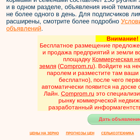
и в одном разделе, объявления иной темати
не более одного в день. Для подписчиков л
расширены, смотрите более подробно
Услов
объявлений
.
Внимани
Бесплатное размещение предложен
и продажа предприятий и земли в
площадку
Коммерческая н
земля
(
Comprom.ru
). Войдите на н
паролем и разместите там ваши
бесплатно), после чего пер
автоматически появится на доске
Лайн.
Comprom.ru
это специализи
рынку коммерческой недвиж
разработанный информагентств
ЦЕНЫ НА ЗЕРНО
ПРОГНОЗЫ ЦЕН
СЕЛЬХОЗТЕХНИКА