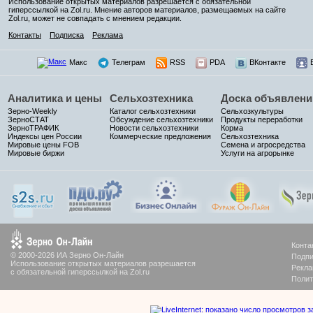
Использование открытых материалов разрешается с обязательной
гиперссылкой на Zol.ru. Мнение авторов материалов, размещаемых на сайте
Zol.ru, может не совпадать с мнением редакции.
Контакты
Подписка
Реклама
Макс
Телеграм
RSS
PDA
ВКонтакте
Аналитика и цены
Сельхозтехника
Доска объявлени
Зерно-Weekly
Каталог сельхозтехники
Сельхозкультуры
ЗерноСТАТ
Обсуждение сельхозтехники
Продукты переработки
ЗерноТРАФИК
Новости сельхозтехники
Корма
Индексы цен России
Коммерческие предложения
Сельхозтехника
Мировые цены FOB
Семена и агросредства
Мировые биржи
Услуги на агрорынке
Конта
© 2000-2026 ИА Зерно Он-Лайн
Подпи
Использование открытых материалов разрешается
Рекла
с обязательной гиперссылкой на Zol.ru
Полит