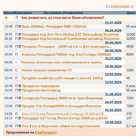
1 |
Следующая >>
Время
Категория
Заголовок объявления
Цена
П
Как разместить на этом месте Ваше объявление?
21.07.2026
13:46
П
База 15000м2, Площадки 5500-17520 и2
55 мл
05.04.2026
19:05
П
Площадка под Атп-Патп,Мойки,АЗС Боксы,Базу-Воронеж
11000
18:32
П
Площадка под Косервный-Комбикорм цехзавод Воронеж
11000
20.09.2025
13:35
П
Продажа Площадки - 18000 м2 1,8 га Для размещени...
9500
20.08.2025
18:54
П
Асфальт.Площадка17520м2 под ЗеноСклады 10500м2
8000
31.07.2025
09:55
=
Покупка элеватора или хлебоприемного пункта
14.06.2024
08:54
С
Земля сельхоз назначения !!!!
1000
22.03.2024
12:44
П
Продаём хозяйство работающее с землей 1300га
45
22.02.2024
10:49
П
Продается сыроварня
8 млн.
10:32
П
Продается маслозавод
60 мл
31.08.2023
09:44
П
Складская Площадка 18000 кв.м. приг.Воронежа
7000
26.07.2023
13:56
П
Продам Отк.Склада18000.м площадка.Воронеж
7000
01.02.2023
14:25
П
База 3,3 Га-под Логистический Склад до 20 000 м178...
275
14:13
П
Площадка 1,8 Га,под Логист.Склад 10000.кв.м,БАЗУ
147
10.09.2022
15:36
П
Уч.к 9 сот в Воронеже обмен на подсолнечник
3,7 мл
Предложения на
КомПром.ру
: