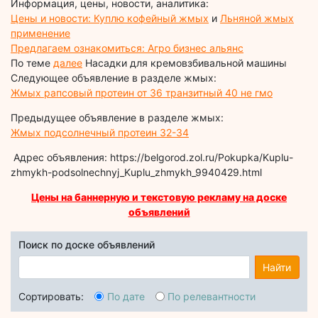
Информация, цены, новости, аналитика:
Цены и новости: Куплю кофейный жмых
и
Льняной жмых
применение
Предлагаем ознакомиться: Агро бизнес альянс
По теме
далее
Насадки для кремовзбивальной машины
Следующее объявление в разделе жмых:
Жмых рапсовый протеин от 36 транзитный 40 не гмо
Предыдущее объявление в разделе жмых:
Жмых подсолнечный протеин 32-34
Адрес объявления: https://belgorod.zol.ru/Pokupka/Kuplu-
zhmykh-podsolnechnyj_Kuplu_zhmykh_9940429.html
Цены на баннерную и текстовую рекламу на доске
объявлений
Поиск по доске объявлений
Найти
Сортировать:
По дате
По релевантности