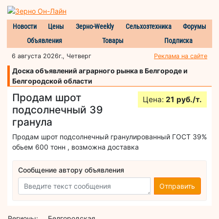
Новости
Цены
Зерно-Weekly
Сельхозтехника
Форумы
Объявления
Товары
Подписка
6 августа 2026г., Четверг
Реклама на сайте
Доска объявлений аграрного рынка в Белгороде и
Белгородской области
Продам шрот
Цена:
21 руб./т.
подсолнечный 39
гранула
Продам шрот подсолнечный гранулированный ГОСТ 39%
обьем 600 тонн , возможна доставка
Сообщение автору объявления
Отправить
Регионы:
Белгородская