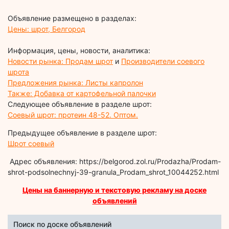
Объявление размещено в разделах:
Цены: шрот, Белгород
Информация, цены, новости, аналитика:
Новости рынка: Продам шрот
и
Производители соевого
шрота
Предложения рынка: Листы капролон
Также: Добавка от картофельной палочки
Следующее объявление в разделе шрот:
Соевый шрот: протеин 48-52. Оптом.
Предыдущее объявление в разделе шрот:
Шрот соевый
Адрес объявления: https://belgorod.zol.ru/Prodazha/Prodam-
shrot-podsolnechnyj-39-granula_Prodam_shrot_10044252.html
Цены на баннерную и текстовую рекламу на доске
объявлений
Поиск по доске объявлений