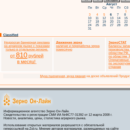
Август
Пн
Вт
Ср
Чт
Пт
Сб
1
3
4
5
6
7
8
10
11
12
13
14
15
17
18
19
20
21
22
24
25
26
27
28
29
31
Classified
Недорогая баннерная реклама
Движение зерна
ЗерноСТАТ
на аграрном рынке с показами
наличие и переработка зерна
Балансы запа
только в отдельном регионе.
помесячно
производства 
810
областям РФ. 
от
рублей
по областям 
Оперативные 
в месяц!
по экспорту/и
странам
Мука пшеничная, мука ржаная
на доске объявлений Продукто
Информационное агентство Зерно Он-Лайн.
Свидетельство о регистрации СМИ ИА №ФС77-31392 от 12 марта 2008 г.
Новости, аналитика, цены, статистика аграрного рынка.
Использование открытых материалов разрешается с обязательной
гиперссылкой на Zol.ru. Мнение авторов материалов, размещаемых на сайте