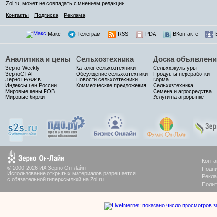
Zol.ru, может не совпадать с мнением редакции.
Контакты
Подписка
Реклама
Макс
Телеграм
RSS
PDA
ВКонтакте
Аналитика и цены
Сельхозтехника
Доска объявлени
Зерно-Weekly
Каталог сельхозтехники
Сельхозкультуры
ЗерноСТАТ
Обсуждение сельхозтехники
Продукты переработки
ЗерноТРАФИК
Новости сельхозтехники
Корма
Индексы цен России
Коммерческие предложения
Сельхозтехника
Мировые цены FOB
Семена и агросредства
Мировые биржи
Услуги на агрорынке
Конта
© 2000-2026 ИА Зерно Он-Лайн
Подпи
Использование открытых материалов разрешается
Рекла
с обязательной гиперссылкой на Zol.ru
Полит