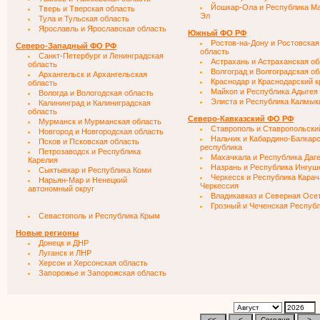
Йошкар-Ола и Республика М
Тверь и Тверская область
Эл
Тула и Тульская область
Ярославль и Ярославская область
Южный ФО РФ
Ростов-на-Дону и Ростовская
Северо-Западный ФО РФ
область
Санкт-Петербург и Ленинградская
Астрахань и Астраханская об
область
Волгоград и Волгоградская о
Архангельск и Архангельская
Краснодар и Краснодарский к
область
Майкоп и Республика Адыгея
Вологда и Вологодская область
Элиста и Республика Калмык
Калининград и Калиниградская
область
Северо-Кавказский ФО РФ
Мурманск и Мурманская область
Ставрополь и Ставропольски
Новгород и Новгородская область
Нальчик и Кабардино-Балкар
Псков и Псковская область
республика
Петрозаводск и Республика
Махачкала и Республика Даг
Карелия
Назрань и Республика Ингуш
Сыктывкар и Республика Коми
Черкесск и Республика Карач
Нарьян-Мар и Ненецкий
Черкессия
автономный округ
Владикавказ и Северная Осе
Грозный и Чеченская Респуб
Севастополь и Республика Крым
Новые регионы
Донецк и ДНР
Луганск и ЛНР
Херсон и Херсонская область
Запорожье и Запорожская область