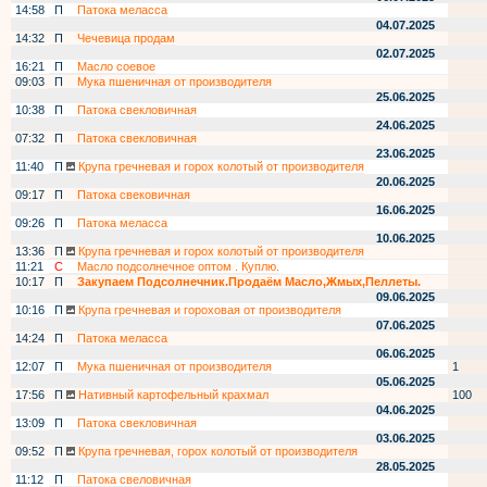
14:58
П
Патока меласса
04.07.2025
14:32
П
Чечевица продам
02.07.2025
16:21
П
Масло соевое
09:03
П
Мука пшеничная от производителя
25.06.2025
10:38
П
Патока свекловичная
24.06.2025
07:32
П
Патока свекловичная
23.06.2025
11:40
П
Крупа гречневая и горох колотый от производителя
20.06.2025
09:17
П
Патока свековичная
16.06.2025
09:26
П
Патока меласса
10.06.2025
13:36
П
Крупа гречневая и горох колотый от производителя
11:21
С
Масло подсолнечное оптом . Куплю.
10:17
П
Закупаем Подсолнечник.Продаём Масло,Жмых,Пеллеты.
09.06.2025
10:16
П
Крупа гречневая и гороховая от производителя
07.06.2025
14:24
П
Патока меласса
06.06.2025
12:07
П
Мука пшеничная от производителя
1
05.06.2025
17:56
П
Нативный картофельный крахмал
100
04.06.2025
13:09
П
Патока свекловичная
03.06.2025
09:52
П
Крупа гречневая, горох колотый от производителя
28.05.2025
11:12
П
Патока свеловичная