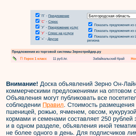
`П` -
Предложение
`С`
-
Спрос
Показать предложения из 
`У` -
Предложение услуг
Показать предложения из 
`У`
-
Спрос на услуги
Показать предложения из 
`=` -
Другое
региона
Предложения из торговой системы Зернотрейдер.ру
П
Горох 1 класс
11 руб./кг.
Забайкальский Край
Но
Внимание!
Доска объявлений Зерно Он-Лайн
коммерческими предложениями на оптовом с
Объявления могут публиковать все посетите
соблюдении
Правил
. Стоимость размещения
пшеницей, рожью, ячменем, овсом, кукурузой
кормами и семенами составляет 250 рублей 
и в одном разделе, объявления иной темати
не более одного в день. Для подписчиков л