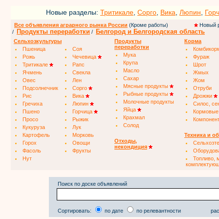
Новые разделы:
Тритикале
,
Сорго
,
Вика
,
Люпин
,
Гор
Все объявления аграрного рынка России
(Кроме работы)
Новый 
Продукты переработки
Белгород и Белгородская область
/
/
Сельхозкультуры
Продукты
Корма
переработки
Пшеница
Соя
Комбикор
Мука
Рожь
Чечевица
Фураж
Крупа
Тритикале
Рапс
Шрот
Масло
Ячмень
Свекла
Жмых
Сахар
Овес
Лен
Жом
Мясные продукты
Подсолнечник
Сорго
Отруби
Рыбные продукты
Рис
Вика
Дрожжи
Молочные продукты
Гречиха
Люпин
Силос, се
Яйца
Пшено
Горчица
Кормовые
Крахмал
Просо
Рыжик
Компонен
Солод
Кукуруза
Лук
Картофель
Морковь
Техника и о
Отходы,
Горох
Овощи
Сельхозт
некондиция
Фасоль
Фрукты
Оборудов
Нут
Топливо, 
комплектую
Поиск по доске объявлений
Сортировать:
по дате
по релевантности
рас