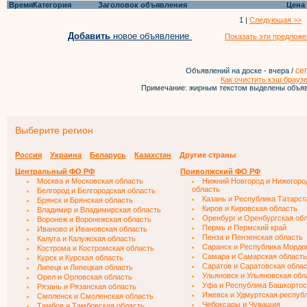
Время
Категория
Заголовок объявления
Цена
1 |
Следующая >>
Добавить
новое объявление
Показать эти предложе
се
Объявлений на доске - вчера /
Как очистить кэш брауз
Примечание: жирным текстом выделены объяв
Выберите регион
Россия
Украина
Беларусь
Казахстан
Другие страны
Центральный ФО РФ
Приволжский ФО РФ
Москва и Московская область
Нижний Новгород и Нижегоро
область
Белгород и Белгородская область
Казань и Республика Татарст
Брянск и Брянская область
Киров и Кировская область
Владимир и Владимирская область
Оренбург и Оренбургская об
Воронеж и Воронежская область
Пермь и Пермский край
Иваново и Ивановская область
Пенза и Пензенская область
Калуга и Калужская область
Саранск и Республика Мордо
Кострома и Костромская область
Самара и Самарская область
Курск и Курская область
Саратов и Саратовская обла
Липецк и Липецкая область
Ульяновск и Ульяновская обл
Орел и Орловская область
Уфа и Республика Башкортос
Рязань и Рязанская область
Ижевск и Удмуртская респуб
Смоленск и Смоленская область
Чебоксары и Чувашия
Тамбов и Тамбовская область