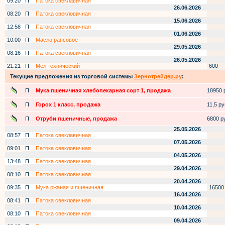
09:20
П
Патока свеклавичная
26.06.2026
08:20
П
Патока свекловичная
15.06.2026
12:58
П
Патока свекловичная
01.06.2026
10:00
П
Масло рапсовое
29.05.2026
08:16
П
Патока свекловичная
26.05.2026
21:21
П
Мел технический
600
Текущие предложения из торговой системы
Зернотрейдер.ру
:
П
Мука пшеничная хлебопекарная сорт 1, продажа
18950 р
П
Горох 1 класс, продажа
11,5 руб
П
Отруби пшеничные, продажа
6800 ру
25.05.2026
08:57
П
Патока свеклавичная
07.05.2026
09:01
П
Патока свекловичная
04.05.2026
13:48
П
Патока свекловичная
29.04.2026
08:10
П
Патока свекловичная
20.04.2026
09:35
П
Мука ржаная и пшеничная
16500
16.04.2026
08:41
П
Патока свекловичная
10.04.2026
08:10
П
Патока свекловичная
09.04.2026