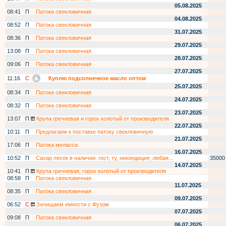
05.08.2025
08:41
П
Патока свекловичная
04.08.2025
08:52
П
Патока свекловичная
31.07.2025
08:36
П
Патока свекловичная
29.07.2025
13:08
П
Патока свекловичная
28.07.2025
09:06
П
Патока свекловичная
27.07.2025
11:16
С
Куплю подсолнечное масло оптом
25.07.2025
08:34
П
Патока свекловичная
24.07.2025
08:32
П
Патока свекловичная
23.07.2025
13:07
П
Крупа гречневая и горох колотый от производителя
22.07.2025
10:11
П
Предлагаем к поставке патоку свекловичную
21.07.2025
17:06
П
Патока меласса
16.07.2025
10:52
П
Сахар песок в наличии: гост, ту, некондиция; любая...
35000
14.07.2025
10:41
П
Крупа гречневая, горох колотый от производителя
08:58
П
Патока свекловичная
11.07.2025
08:35
П
Патока свекловичная
09.07.2025
06:52
С
Зачищаем емкости с Фузом
07.07.2025
09:08
П
Патока свекловичная
06.07.2025