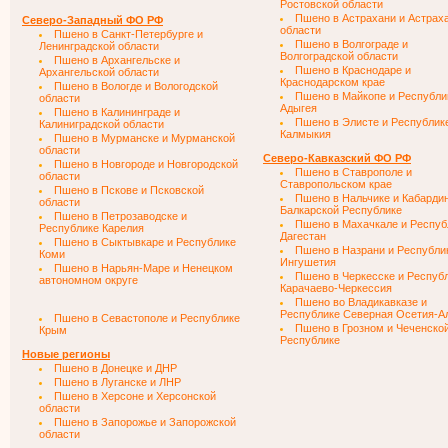
Ростовской области
Пшено в Астрахани и Астрах
Северо-Западный ФО РФ
области
Пшено в Санкт-Петербурге и
Пшено в Волгограде и
Ленинградской области
Волгоградской области
Пшено в Архангельске и
Пшено в Краснодаре и
Архангельской области
Краснодарском крае
Пшено в Вологде и Вологодской
Пшено в Майкопе и Республи
области
Адыгея
Пшено в Калининграде и
Пшено в Элисте и Республик
Калиниградской области
Калмыкия
Пшено в Мурманске и Мурманской
области
Северо-Кавказский ФО РФ
Пшено в Новгороде и Новгородской
Пшено в Ставрополе и
области
Ставропольском крае
Пшено в Пскове и Псковской
Пшено в Нальчике и Кабарди
области
Балкарской Республике
Пшено в Петрозаводске и
Пшено в Махачкале и Респуб
Республике Карелия
Дагестан
Пшено в Сыктывкаре и Республике
Пшено в Назрани и Республи
Коми
Ингушетия
Пшено в Нарьян-Маре и Ненецком
Пшено в Черкесске и Респуб
автономном округе
Карачаево-Черкессия
Пшено во Владикавказе и
Республике Северная Осетия-А
Пшено в Севастополе и Республике
Пшено в Грозном и Чеченско
Крым
Республике
Новые регионы
Пшено в Донецке и ДНР
Пшено в Луганске и ЛНР
Пшено в Херсоне и Херсонской
области
Пшено в Запорожье и Запорожской
области