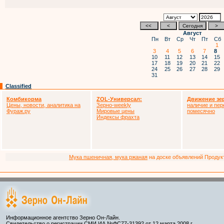
Август
Пн
Вт
Ср
Чт
Пт
Сб
1
3
4
5
6
7
8
10
11
12
13
14
15
17
18
19
20
21
22
24
25
26
27
28
29
31
Classified
Комбикорма
ZOL-Универсал:
Движение зе
Цены, новости, аналитика на
Зерно-weekly
наличие и пер
Фураж.ру
Мировые цены
помесячно
Индексы фрахта
Мука пшеничная, мука ржаная
на доске объявлений Продукто
Информационное агентство Зерно Он-Лайн.
Свидетельство о регистрации СМИ ИА №ФС77-31392 от 12 марта 2008 г.