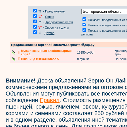
`П` -
Предложение
`С`
-
Спрос
Показать предложения из 
`У` -
Предложение услуг
Показать предложения из 
`У`
-
Спрос на услуги
Показать предложения из 
`=` -
Другое
региона
Предложения из торговой системы Зернотрейдер.ру
Мука пшеничная хлебопекарная
Краснод
П
18950 руб./т.
сорт 1
Край
П
Пшеница мягкая класс 5
8 руб./кг.
Пензенс
Внимание!
Доска объявлений Зерно Он-Лайн
коммерческими предложениями на оптовом с
Объявления могут публиковать все посетите
соблюдении
Правил
. Стоимость размещения
пшеницей, рожью, ячменем, овсом, кукурузой
кормами и семенами составляет 250 рублей 
и в одном разделе, объявления иной темати
не более одного в день. Для подписчиков л