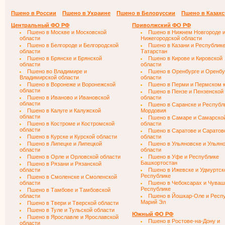
Пшено в России
Пшено в Украине
Пшено в Белоруссии
Пшено в Казахс
Центральный ФО РФ
Приволжский ФО РФ
Пшено в Москве и Московской
Пшено в Нижнем Новгороде 
области
Нижегородской области
Пшено в Белгороде и Белгородской
Пшено в Казани и Республик
области
Татарстан
Пшено в Брянске и Брянской
Пшено в Кирове и Кировской
области
области
Пшено во Владимире и
Пшено в Оренбурге и Оренбу
Владимирской области
области
Пшено в Воронеже и Воронежской
Пшено в Перми и Пермском 
области
Пшено в Пензе и Пензенской
Пшено в Иваново и Ивановской
области
области
Пшено в Саранске и Республ
Пшено в Калуге и Калужской
Мордовия
области
Пшено в Самаре и Самарско
Пшено в Костроме и Костромской
области
области
Пшено в Саратове и Саратов
Пшено в Курске и Курской области
области
Пшено в Липецке и Липецкой
Пшено в Ульяновске и Ульян
области
области
Пшено в Орле и Орловской области
Пшено в Уфе и Республике
Башкортостан
Пшено в Рязани и Рязанской
области
Пшено в Ижевске и Удмуртск
Республике
Пшено в Смоленске и Смоленской
области
Пшено в Чебоксарах и Чуваш
Республике
Пшено в Тамбове и Тамбовской
области
Пшено в Йошкар-Оле и Респ
Марий Эл
Пшено в Твери и Тверской области
Пшено в Туле и Тульской области
Южный ФО РФ
Пшено в Ярославле и Ярославской
Пшено в Ростове-на-Дону и
области