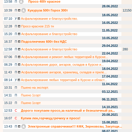
13:58
П
Просо 400т красное
28.06.2022
10:39
П
Кукуруза 500т Горох 300т
12150
18.05.2022
07:10
У
Асфальтирование и благоустройство.
16.05.2022
12:28
П
Просо красное 215 тн
11.05.2022
15:20
П
Асфальтирование и благоустройство
10.05.2022
16:37
П
Подсолнечник 600т без НДС
29.04.2022
12:58
П
Асфальтирование и благоустройство
280
22.04.2022
07:06
П
Асфальтирование и ремонт любых территорий в Курске...
19.04.2022
06:29
П
Асфальтирование дорог, ангаров, складов в Курске и...
18.04.2022
11:43
П
Асфальтирование ангаров, хранилищ, складов и приле...
17.04.2022
08:14
У
Асфальтирование любых территорий в Курске и област...
11.04.2022
10:31
П
Пшено на экспорт.
03.12.2021
14:11
П
Пшено 1сорт
06.11.2021
15:22
П
Пшено 1сорт
14.10.2021
12:53
С
Дорого покупаем просо,за наличный и безналичный ра...
20.08.2021
16:07
С
Купим лен,горчицу,гречиху и просо!
15.08.2021
13:43
П
Электронные справочники!!! КФХ, Зерновозы, Закупщи...
08.07.2021