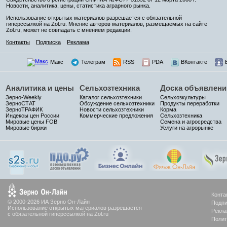
Новости, аналитика, цены, статистика аграрного рынка.
Использование открытых материалов разрешается с обязательной
гиперссылкой на Zol.ru. Мнение авторов материалов, размещаемых на сайте
Zol.ru, может не совпадать с мнением редакции.
Контакты
Подписка
Реклама
Макс
Телеграм
RSS
PDA
ВКонтакте
Аналитика и цены
Сельхозтехника
Доска объявлени
Зерно-Weekly
Каталог сельхозтехники
Сельхозкультуры
ЗерноСТАТ
Обсуждение сельхозтехники
Продукты переработки
ЗерноТРАФИК
Новости сельхозтехники
Корма
Индексы цен России
Коммерческие предложения
Сельхозтехника
Мировые цены FOB
Семена и агросредства
Мировые биржи
Услуги на агрорынке
Конта
© 2000-2026 ИА Зерно Он-Лайн
Подпи
Использование открытых материалов разрешается
Рекла
с обязательной гиперссылкой на Zol.ru
Полит