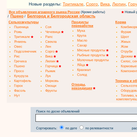
Новые разделы:
Тритикале
,
Сорго
,
Вика
,
Люпин
,
Гор
Все объявления аграрного рынка России
(Кроме работы)
Новый 
Пшено
Белгород и Белгородская область
/
/
Сельхозкультуры
Продукты
Корма
переработки
Пшеница
Соя
Комбикор
Мука
Рожь
Чечевица
Фураж
Крупа
Тритикале
Рапс
Шрот
Масло
Ячмень
Свекла
Жмых
Сахар
Овес
Лен
Жом
Мясные продукты
Подсолнечник
Сорго
Отруби
Рыбные продукты
Рис
Вика
Дрожжи
Молочные продукты
Гречиха
Люпин
Силос, се
Яйца
Пшено
Горчица
Кормовые
Крахмал
Просо
Рыжик
Компонен
Солод
Кукуруза
Лук
Картофель
Морковь
Техника и о
Отходы,
Горох
Овощи
Сельхозт
некондиция
Фасоль
Фрукты
Оборудов
Нут
Топливо, 
комплектую
Поиск по доске объявлений
Сортировать:
по дате
по релевантности
рас