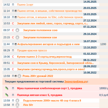
14.05.2025
14:52
П
Пшено 1сорт
20.03.2025
11:14
П
Пшено оптом, в мешках, собственное производство
18.03.2025
16:10
П
Пшено оптом, в мешках по 50кг, собственное произв...
27.12.2024
10:53
С
Закупаем лен любой, овес, горох, горчицу, сорго, с...
07.11.2024
09:37
С
Закупаем половинки сою
29.10.2024
23:15
С
Закупаем половинки сои
16.07.2024
11:44
П
Асфальтирование ангаров и подъездов к ним
1200
13.10.2023
08:29
П
Продам красное проссо
01.02.2023
19:06
С
Купим пшено 2-3 сорта,сечку,зерноотход
08.11.2022
09:51
С
Закупаем сою в Крыму, Херсонской, Запорожской обла...
28.09.2022
15:05
С
Закупаем гречиху,горчицу,лен,просо,сорго и овес!
10.08.2022
13:59
П
Рожь 200т урожай 2022
Текущие предложения из торговой системы
Зернотрейдер.ру
:
П
Мука пшеничная хлебопекарная сорт 1, продажа
18950 р
П
Пшеница мягкая класс 5, продажа
8,5 руб.
13:59
П
Подсолнечник 2000т масло 48 сор 4 влага 8
13:58
П
Лён 50т