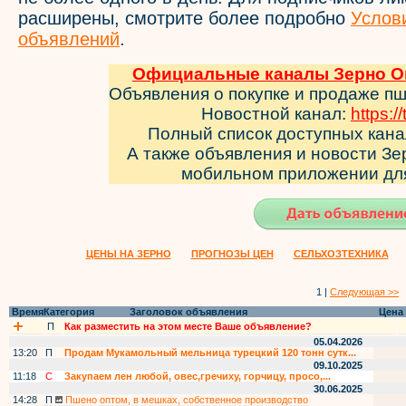
расширены, смотрите более подробно
Услов
объявлений
.
Официальные каналы Зерно Он
Объявления о покупке и продаже п
Новостной канал:
https:/
Полный список доступных кан
А также объявления и новости З
мобильном приложении д
ЦЕНЫ НА ЗЕРНО
ПРОГНОЗЫ ЦЕН
СЕЛЬХОЗТЕХНИКА
1 |
Следующая >>
Время
Категория
Заголовок объявления
Цена
П
Как разместить на этом месте Ваше объявление?
05.04.2026
13:20
П
Продам Мукамольный мельница турецкий 120 тонн сутк...
09.10.2025
11:18
С
Закупаем лен любой, овес,гречиху, горчицу, просо,...
30.06.2025
14:28
П
Пшено оптом, в мешках, собственное производство