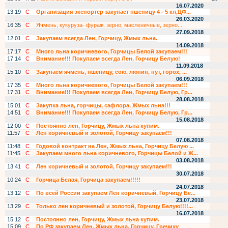
16.07.2020
13:19
С
Организация экспортер закупает пшеницу 4 - 5 кл,ЦФ...
26.03.2020
16:35
С
Ячмень, кукуруза- фураж, зерно, масленичные, зерно...
27.09.2018
12:01
С
Закупаем всегда Лен, Горчицу, Жмых льна.
14.09.2018
17:17
С
Много льна коричневого, Горчицы Белой закупаем!!!
17:14
С
Внимание!!! Покупаем всегда Лен, Горчицу Белую!
11.09.2018
15:10
С
Закупаем ячмень, пшеницу, сою, люпин, нут, горох, ...
06.09.2018
17:35
С
Много льна коричневого, Горчицы Белой закупаем!!!
17:31
С
Внимание!!! Покупаем всегда Лен, Горчицу Белую, Гр...
28.08.2018
15:01
С
Закупка льна, горчицы, сафлора, Жмых льна!!!
14:51
С
Внимание!!! Покупаем всегда Лен, Горчицу Белую, Гр...
15.08.2018
12:00
С
Постоянно лен, Горчицу, Жмых льна купим.
11:57
С
Лен коричневый и золотой, Горчицу закупаем!!!
07.08.2018
11:48
С
Годовой контракт на Лен, Жмых льна, Горчицу Белую ...
11:45
С
Закупаем много льна коричневого, Горчицы Белой и Ж...
03.08.2018
13:41
С
Лен коричневый и золотой, Горчицу закупаем!!!
30.07.2018
10:24
С
Горчица Белая, Горчица закупаем!!!!!
24.07.2018
13:12
С
По всей России закупаем Лен коричневый, Горчицу Бе...
23.07.2018
13:29
С
Только лен коричневый и золотой, Горчицу Белую!!!!...
16.07.2018
15:12
С
Постоянно лен, Горчицу, Жмых льна купим.
15:09
С
По РФ закупаем Лен, Жмых льна, Горчицу, Гречиху