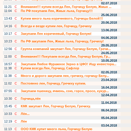
02.07.2018
11:21
С
Внимание!!! купим всегда Лен, Горчицу Белую, Жмых ...
11:04
С
По РФ покупаем Лен, Жмых льна, Горчицу!!!
25.06.2018
13:43
С
Купим много льна коричневого, Горчицы Белой!!!
20.06.2018
14:16
С
Всегда и везде купим лен, Горчицу, Гречиху
13.06.2018
10:17
С
Закупаем Лен коричневый, Горчицу Белую!
04.06.2018
10:23
С
По РФ закупаем Лен, Жмых льна, Горчицу, Гречиху!
29.05.2018
12:56
С
Группа компаний закупает Лен, Горчицу Белую, Гречи...
24.05.2018
11:00
С
Внимание!!! Покупаем всегда Лен, Горчицу Белую, Гр...
10.05.2018
16:57
С
Закупаем Любое Фуражное Зерно в ЦФО! Ищу инвестора...
11:38
С
Купим всегда Лен, Горчицу, Сафлор
02.05.2018
11:38
С
Много и дорого закупаем лен, гречиху, горчицу Белу...
23.04.2018
11:02
С
Постоянно лен, Горчицу, Гречиху купим.
16.04.2018
07:55
С
Закупаем пшеницу, ячмень, сою, горох, просо, кукур...
12.04.2018
10:30
С
Горчица,лён
11.04.2018
15:45
С
КМК закупает Лен, Горчицу Белую, Гречиху.
06.04.2018
10:33
С
Лён...
05.04.2018
12:19
С
Лён
03.04.2018
11:13
С
ООО КМК купит много льна, Горчицу Белую