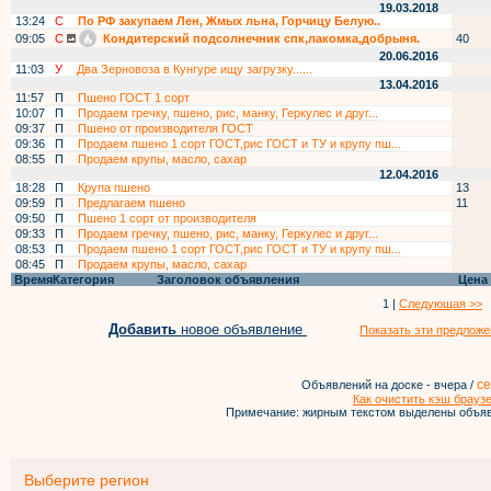
19.03.2018
13:24
С
По РФ закупаем Лен, Жмых льна, Горчицу Белую..
09:05
С
Кондитерский подсолнечник спк,лакомка,добрыня.
40
20.06.2016
11:03
У
Два Зерновоза в Кунгуре ищу загрузку......
13.04.2016
11:57
П
Пшено ГОСТ 1 сорт
10:07
П
Продаем гречку, пшено, рис, манку, Геркулес и друг...
09:37
П
Пшено от производителя ГОСТ
09:36
П
Продаем пшено 1 сорт ГОСТ,рис ГОСТ и ТУ и крупу пш...
08:55
П
Продаем крупы, масло, сахар
12.04.2016
18:28
П
Крупа пшено
13
09:59
П
Предлагаем пшено
11
09:50
П
Пшено 1 сорт от производителя
09:33
П
Продаем гречку, пшено, рис, манку, Геркулес и друг...
08:53
П
Продаем пшено 1 сорт ГОСТ,рис ГОСТ и ТУ и крупу пш...
08:45
П
Продаем крупы, масло, сахар
Время
Категория
Заголовок объявления
Цена
1 |
Следующая >>
Добавить
новое объявление
Показать эти предложе
се
Объявлений на доске - вчера /
Как очистить кэш брауз
Примечание: жирным текстом выделены объяв
Выберите регион